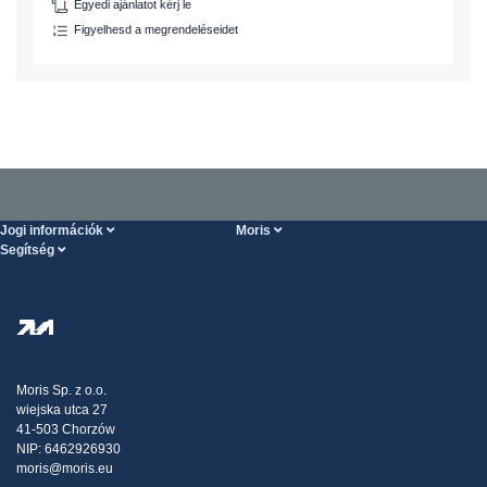
Egyedi ajánlatot kérj le
Figyelhesd a megrendeléseidet
Jogi információk
Moris
Segítség
Szolgáltatások feltételei
Rólunk
SÚGÓ oldal
Személyes adatok védelme
Steel Wholesale
Kiszállítás
Adóstratégia
Blog
Panaszok
Moris Sp. z o.o.
wiejska utca 27
Kapcsolat
41-503 Chorzów
NIP: 6462926930
moris@moris.eu