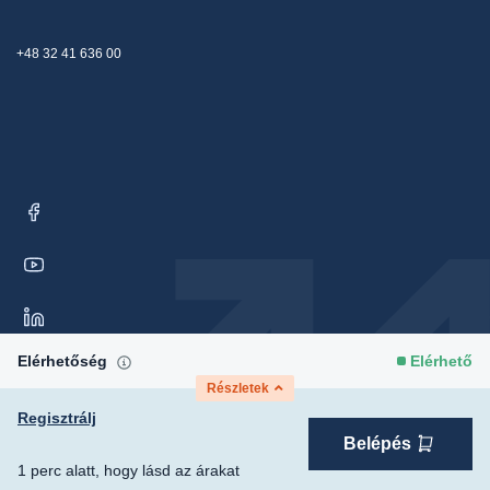
+48 32 41 636 00
Elérhetőség
Elérhető
Részletek
Regisztrálj
Belépés
Copyright © 2026 Moris Sp. z o. o. Minden jog
Hozzájárulási
1 perc alatt, hogy lásd az árakat
fenntartva.
beállítások