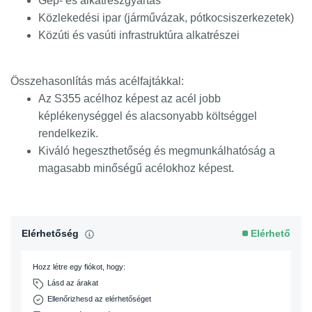
Gép- és alkatrészgyártás
Közlekedési ipar (járművázak, pótkocsiszerkezetek)
Közúti és vasúti infrastruktúra alkatrészei
Összehasonlítás más acélfajtákkal:
Az S355 acélhoz képest az acél jobb
képlékenységgel és alacsonyabb költséggel
rendelkezik.
Kiváló hegeszthetőség és megmunkálhatóság a
magasabb minőségű acélokhoz képest.
Elérhetőség
Elérhető
Hozz létre egy fiókot, hogy:
Lásd az árakat
Ellenőrizhesd az elérhetőséget