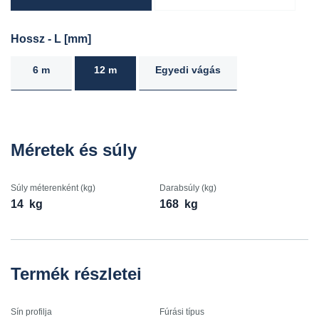
Hossz - L [mm]
6 m
12 m
Egyedi vágás
Méretek és súly
Súly méterenként (kg)
Darabsúly (kg)
14
kg
168
kg
Termék részletei
Sín profilja
Fúrási típus