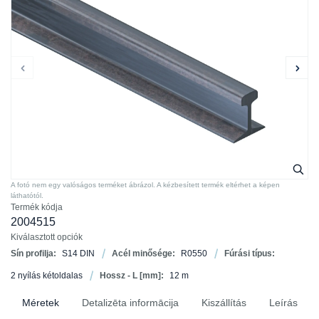
A fotó nem egy valóságos terméket ábrázol. A kézbesített termék eltérhet a képen
láthatótól.
Termék kódja
2004515
Kiválasztott opciók
Sín profilja:
S14 DIN
Acél minősége:
R0550
Fúrási típus:
2 nyílás kétoldalas
Hossz - L [mm]:
12 m
Méretek
Detalizēta informācija
Kiszállítás
Leírás