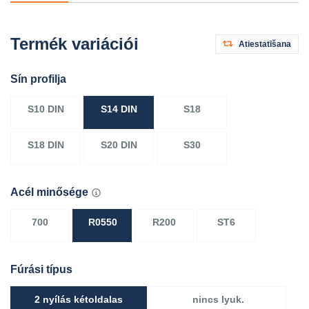
Termék variációi
Atiestatīšana
Sín profilja
S10 DIN
S14 DIN
S18
S18 DIN
S20 DIN
S30
Acél minősége
700
R0550
R200
ST6
Fúrási típus
2 nyílás kétoldalas
nincs lyuk.