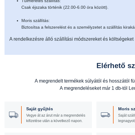
Túlméretes szállítás:
Csak éjszaka történik (22.00-6.00 óra között).
Moris szállítás:
Biztosítsa a felszerelést és a személyzetet a szállítás kirak
A rendelkezésre álló szállítási módszereket és költségeket
Elérhető sz
A megrendelt termékek súlyától és hosszától f
A megrendeléseket már 1 db-tól Leng
Saját gyűjtés
Moris sz
Vegye át az árut már a megrendelés
Saját szál
kifizetése után a következő napon.
legnagyob