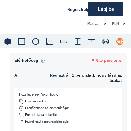
Lépj be
Regisztrálj
common.language
common.c
Magyar
PLN
Elérhetőség
Nav pieejams
Ár
Regisztrálj
1 perc alatt, hogy lásd az
árakat
Hozz létre egy fiókot, hogy:
Lásd az árakat
Ellenőrizhesd az elérhetőséget
Egyedi ajánlatot kérj le
Figyelhesd a megrendeléseidet