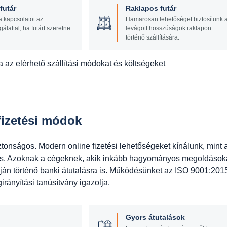
utár
Raklapos futár
a kapcsolatot az
Hamarosan lehetőséget biztosítunk 
gálattal, ha futárt szeretne
levágott hosszúságok raklapon
történő szállítására.
 az elérhető szállítási módokat és költségeket
izetési módok
ztonságos. Modern online fizetési lehetőségeket kínálunk, mint 
tés. Azoknak a cégeknek, akik inkább hagyományos megoldások
ján történő banki átutalásra is. Működésünket az ISO 9001:201
rányítási tanúsítvány igazolja.
Gyors átutalások