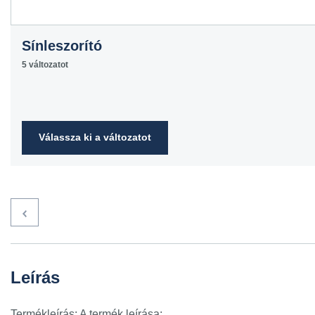
Sínleszorító
5 változatot
Válassza ki a változatot
Leírás
Termékleírás: A termék leírása: