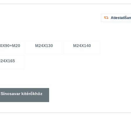
Atiestatīša
0X90+M20
M24X130
M24X140
24X165
Síncsavar kitérőkhöz