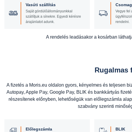
Vasúti szállítás
Csomagf
Saját gördülőállományunkkal
Vegye fel 
szállítjuk a sínekre. Egyedi kérésre
ügyfélszol
árajánlatot adunk.
rendelni.
A rendelés leadásakor a kosárban láthatja
Rugalmas f
A fizetés a Moris.eu oldalon gyors, kényelmes és teljesen bi
Autopay, Apple Pay, Google Pay, BLIK és bankkártyás fize
részesítenek előnyben, lehetőségük van előlegszámla alap
szabvány szerinti minőségi
Előlegszámla
BLIK