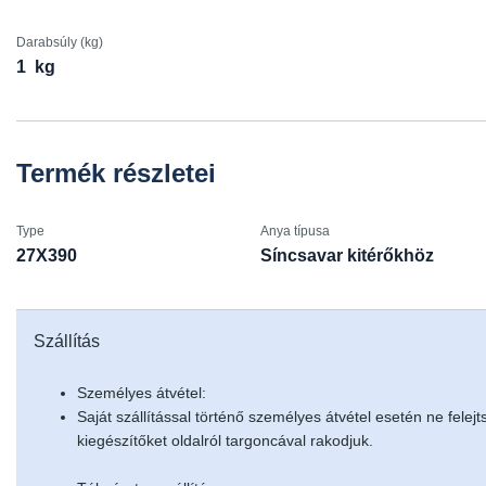
Darabsúly (kg)
1
kg
Termék részletei
Type
Anya típusa
27X390
Síncsavar kitérőkhöz
Szállítás
Személyes átvétel:
Saját szállítással történő személyes átvétel esetén ne felejt
kiegészítőket oldalról targoncával rakodjuk.