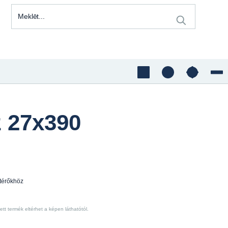
z 27x390
itérőkhöz
tt termék eltérhet a képen láthatótól.