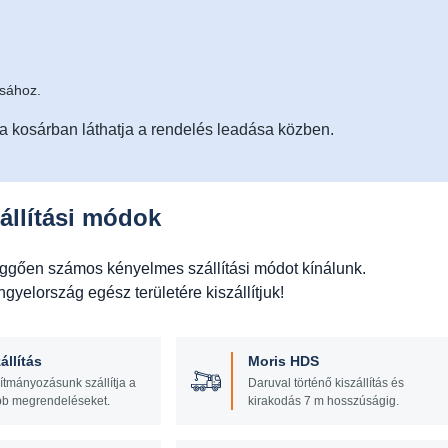
ásához.
 a kosárban láthatja a rendelés leadása közben.
állítási módok
üggően számos kényelmes szállítási módot kínálunk.
yelország egész területére kiszállítjuk!
állítás
Moris HDS
lítmányozásunk szállítja a
Daruval történő kiszállítás és
b megrendeléseket.
kirakodás 7 m hosszúságig.