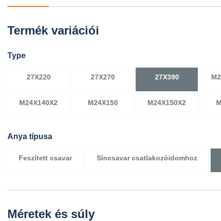
Termék variációi
Type
27X220
27X270
27X390
M2
M24X140X2
M24X150
M24X150X2
M
Anya típusa
Feszített csavar
Síncsavar csatlakozóidomhoz
Méretek és súly