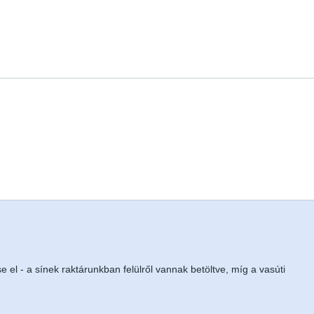
se el - a sínek raktárunkban felülről vannak betöltve, míg a vasúti