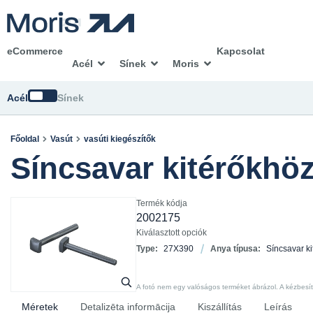
eCommerce
Kapcsolat
Acél
Sínek
Moris
Módosítsd
Acél
Sínek
Főoldal
Vasút
vasúti kiegészítők
Síncsavar kitérőkhö
Termék kódja
2002175
Kiválasztott opciók
Type:
27X390
Anya típusa:
Síncsavar k
A fotó nem egy valóságos terméket ábrázol. A kézbesíte
Méretek
Detalizēta informācija
Kiszállítás
Leírás