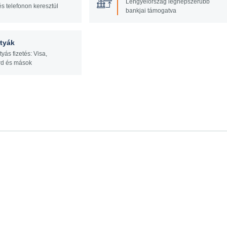
Lengyelország legnépszerűbb
és telefonon keresztül
bankjai támogatva
tyák
tyás fizetés: Visa,
rd és mások