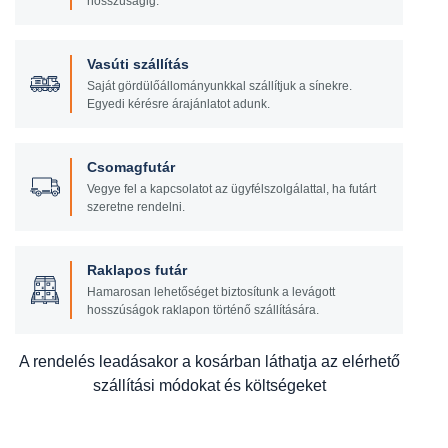
hosszúságig.
Vasúti szállítás
Saját gördülőállományunkkal szállítjuk a sínekre.
Egyedi kérésre árajánlatot adunk.
Csomagfutár
Vegye fel a kapcsolatot az ügyfélszolgálattal, ha futárt
szeretne rendelni.
Raklapos futár
Hamarosan lehetőséget biztosítunk a levágott
hosszúságok raklapon történő szállítására.
A rendelés leadásakor a kosárban láthatja az elérhető
szállítási módokat és költségeket