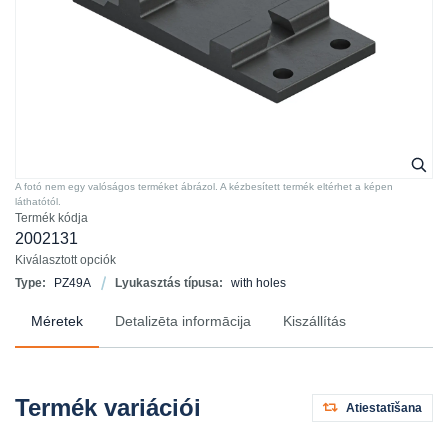
A fotó nem egy valóságos terméket ábrázol. A kézbesített termék eltérhet a képen
láthatótól.
Termék kódja
2002131
Kiválasztott opciók
Type:
PZ49A
Lyukasztás típusa:
with holes
Méretek
Detalizēta informācija
Kiszállítás
Termék variációi
Atiestatīšana