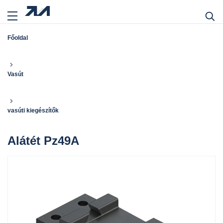
Főoldal
Vasút
vasúti kiegészítők
Alátét Pz49A