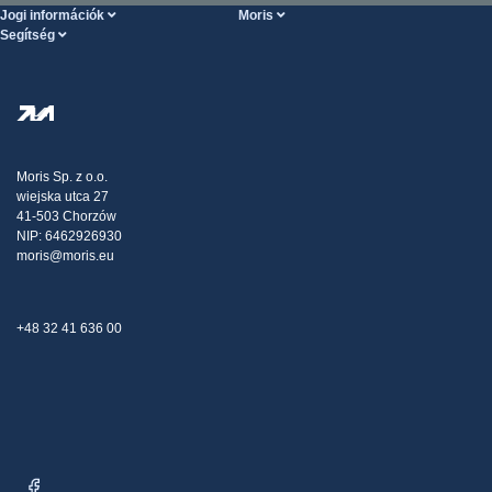
Jogi információk
Moris
Segítség
Szolgáltatások feltételei
Rólunk
SÚGÓ oldal
Személyes adatok védelme
Steel Wholesale
Kiszállítás
Adóstratégia
Blog
Panaszok
Moris Sp. z o.o.
wiejska utca 27
Kapcsolat
41-503 Chorzów
NIP: 6462926930
moris@moris.eu
+48 32 41 636 00