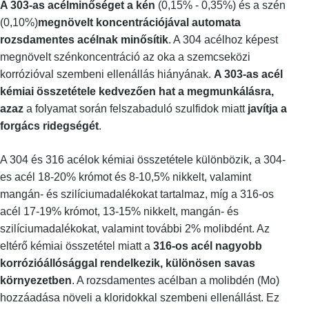
A 303-as acélminőséget a kén
(0,15% - 0,35%) és a szén
(0,10%)
megnövelt koncentrációjával automata
rozsdamentes acélnak minősítik
. A 304 acélhoz képest
megnövelt szénkoncentráció az oka a szemcseközi
korrózióval szembeni ellenállás hiányának.
A 303-as acél
kémiai összetétele kedvezően hat a megmunkálásra,
azaz
a folyamat során felszabaduló szulfidok miatt
javítja a
forgács ridegségét
.
A 304 és 316 acélok kémiai összetétele különbözik, a 304-
es acél 18-20% krómot és 8-10,5% nikkelt, valamint
mangán- és szilíciumadalékokat tartalmaz, míg a 316-os
acél 17-19% krómot, 13-15% nikkelt, mangán- és
szilíciumadalékokat, valamint további 2% molibdént. Az
eltérő kémiai összetétel miatt a
316-os acél nagyobb
korrózióállósággal rendelkezik, különösen savas
környezetben
. A rozsdamentes acélban a molibdén (Mo)
hozzáadása növeli a kloridokkal szembeni ellenállást. Ez