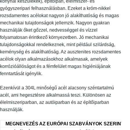
konyhai készülékek), építőipari, élelmiszer- és
gyógyszeripari felhasználásban. Ezeket a króm-nikkel
rozsdamentes acélokat nagyon jó alakíthatóság és magas
mechanikai tulajdonságok jellemzik. Nagyon gyakran
használják őket gőzzel, nedvességgel és vízzel
folyamatosan érintkező környezetben. Jó mechanikai
tulajdonságokkal rendelkeznek, mint például szilárdság,
keménység és alakíthatóság. Az ausztenites rozsdamentes
acélok olyan alkalmazásokhoz alkalmasak, amelyek
korrózióállóságot és a fémfelület magas higiéniájának
fenntartását igénylik.
Ezenkívül a 304L minőségű acél alacsony széntartalmú
acél, ami hegesztésre alkalmassá teszi. Különösen az
élelmiszeriparban, az autóiparban és az építőiparban
használják.
MEGNEVEZÉS AZ EURÓPAI SZABVÁNYOK SZERINT