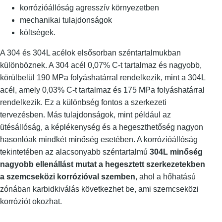
korrózióállóság agresszív környezetben
mechanikai tulajdonságok
költségek.
A 304 és 304L acélok elsősorban széntartalmukban
különböznek. A 304 acél 0,07% C-t tartalmaz és nagyobb,
körülbelül 190 MPa folyáshatárral rendelkezik, mint a 304L
acél, amely 0,03% C-t tartalmaz és 175 MPa folyáshatárral
rendelkezik. Ez a különbség fontos a szerkezeti
tervezésben. Más tulajdonságok, mint például az
ütésállóság, a képlékenység és a hegeszthetőség nagyon
hasonlóak mindkét minőség esetében. A korrózióállóság
tekintetében az alacsonyabb széntartalmú
304L minőség
nagyobb ellenállást mutat a hegesztett szerkezetekben
a szemcseközi korrózióval szemben
, ahol a hőhatású
zónában karbidkiválás következhet be, ami szemcseközi
korróziót okozhat.