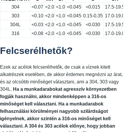
304
<0.07
<2.0
<1.0
<0.045
<0.015
17.5-19.5
8
303
<0.10
<2.0
<1.0
<0.045
0.15-0.35
17.0-19.0
8
304L
<0.03
<2.0
<1.0
<0.045
<0.030
17.5-19.5
8
316
<0.08
<2.0
<1.0
<0.045
<0.030
17.0-19.0
13
Felcserélhetők?
Ezek az acélok felcserélhetők, de csak a víznek kitett
alkatrészek esetében, de akkor érdemes megnézni az árat,
és az olcsóbb minőséget választani, ami a 304, 303 vagy
304L.
Ha a munkadarabokat agresszív környezetben
fogják használni, akkor mindenképpen a 316-os
minőséget kell választani. Ha a munkadarabok
felhasználási körülményei nagyobb szilárdságot
igényelnek, akkor szintén a 316-os minőséget kell
választani. A 304 és 303 acélok előnye, hogy jobban