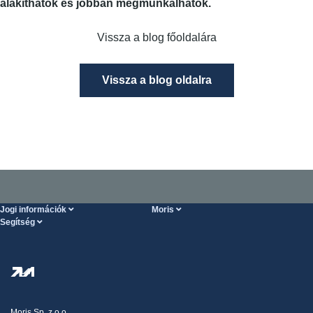
alakíthatók és jobban megmunkálhatók.
Vissza a blog főoldalára
Vissza a blog oldalra
Jogi információk
Moris
Segítség
Szolgáltatások feltételei
Rólunk
SÚGÓ oldal
Személyes adatok védelme
Steel Wholesale
Kiszállítás
Adóstratégia
Blog
Panaszok
Moris Sp. z o.o.