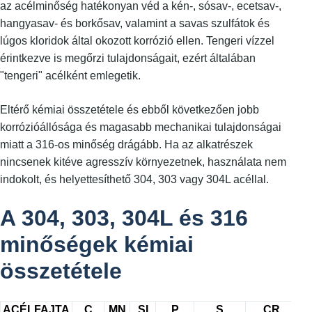
az acélminőség hatékonyan véd a kén-, sósav-, ecetsav-,
hangyasav- és borkősav, valamint a savas szulfátok és
lúgos kloridok által okozott korrózió ellen. Tengeri vízzel
érintkezve is megőrzi tulajdonságait, ezért általában
"tengeri" acélként emlegetik.
Eltérő kémiai összetétele és ebből következően jobb
korrózióállósága és magasabb mechanikai tulajdonságai
miatt a 316-os minőség drágább. Ha az alkatrészek
nincsenek kitéve agresszív környezetnek, használata nem
indokolt, és helyettesíthető 304, 303 vagy 304L acéllal.
A 304, 303, 304L és 316
minőségek kémiai
összetétele
ACÉLFAJTA
C
MN
SI
P
S
CR