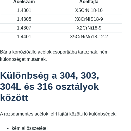
Acélszám
Acélfajta
1.4301
X5CrNi18-10
1.4305
X8CrNiS18-9
1.4307
X2CrNi18-9
1.4401
X5CrNiMo18-12-2
Bár a korrózióálló acélok csoportjába tartoznak, némi
különbséget mutatnak.
Különbség a 304, 303,
304L és 316 osztályok
között
A rozsdamentes acélok leírt fajtái közötti fő különbségek:
kémiai összetétel