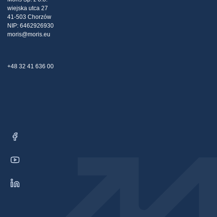
wiejska utca 27
Kapcsolat
41-503 Chorzów
NIP: 6462926930
moris@moris.eu
+48 32 41 636 00