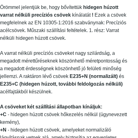
Örömmel jelentjük be, hogy bővítettük
hidegen húzott
varrat nélküli precíziós csövek
kínálatát
!
Ezek a csövek
megfelelnek az EN 10305-1:2016 szabványnak: Precíziós
acélcsövek. Műszaki szállítási feltételek. 1. rész: Varrat
nélküli hidegen húzott csövek.
A varrat nélküli precíziós csöveket nagy szilárdság, a
megadott mérettűréseknek köszönhető méretpontosság és
a megadott érdességnek köszönhető jó felületi minőség
jellemzi. A raktáron lévő csövek
E235+N (normalizált)
és
E235+C (hidegen húzott, további feldolgozás nélküli)
acélfajtákból készülnek.
A csöveket két szállítási állapotban kínáljuk:
+C
- hidegen húzott csövek hőkezelés nélkül (úgynevezett
kemény),
+N
- hidegen húzott csövek, amelyeket normalizáló
lágyításnak vetnek alá, amely biztosítja az egyenletes