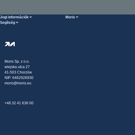
Jogi információk
Moris
Segítség
Szolgáltatások feltételei
Rólunk
SÚGÓ oldal
Személyes adatok védelme
Steel Wholesale
Kiszállítás
Adóstratégia
Blog
Panaszok
Moris Sp. z o.o.
wiejska utca 27
Kapcsolat
41-503 Chorzów
NIP: 6462926930
moris@moris.eu
+48 32 41 636 00