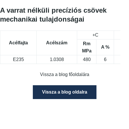
A varrat nélküli precíziós csövek
mechanikai tulajdonságai
+C
Acélfajta
Acélszám
Rm
A %
MPa
M
E235
1.0308
480
6
34
Vissza a blog főoldalára
Vissza a blog oldalra