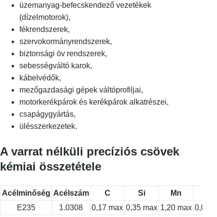
üzemanyag-befecskendező vezetékek
(dízelmotorok),
fékrendszerek,
szervokormányrendszerek,
biztonsági öv rendszerek,
sebességváltó karok,
kábelvédők,
mezőgazdasági gépek váltóprofiljai,
motorkerékpárok és kerékpárok alkatrészei,
csapágygyártás,
ülésszerkezetek.
A varrat nélküli precíziós csövek
kémiai összetétele
Acélminőség
Acélszám
C
Si
Mn
P
E235
1.0308
0,17 max
0,35 max
1,20 max
0,025