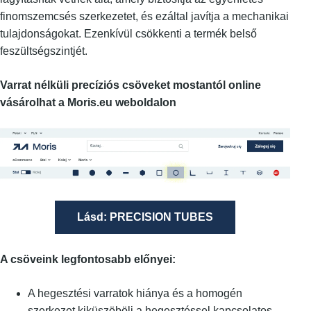
finomszemcsés szerkezetet, és ezáltal javítja a mechanikai
tulajdonságokat. Ezenkívül csökkenti a termék belső
feszültségszintjét.
Varrat nélküli precíziós csöveket mostantól online
vásárolhat a Moris.eu weboldalon
Lásd: PRECISION TUBES
A csöveink legfontosabb előnyei:
A hegesztési varratok hiánya és a homogén
szerkezet kiküszöböli a hegesztéssel kapcsolatos