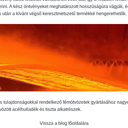
enni. A kész öntvényeket meghatározott hosszúságúra vágják, é
 után a kívánt végső keresztmetszetű termékké hengerelhetők.
es tulajdonságokkal rendelkező fémötvözetek gyártásához nag
zött acélhulladék és tiszta alkatrészek.
Vissza a blog főoldalára