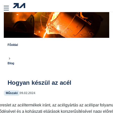
Főoldal
Blog
Hogyan készül az acél
Műszaki
09.02.2024
eslet az acéltermékek iránt, az acélgyártás az acélipar folyam
ődésével és a kohászati eljárások korszerűsítésével nagy előrel