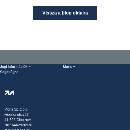
Vissza a blog oldalra
Jogi információk
Moris
Segítség
Szolgáltatások feltételei
Rólunk
SÚGÓ oldal
Személyes adatok védelme
Steel Wholesale
Kiszállítás
Adóstratégia
Blog
Panaszok
Moris Sp. z o.o.
wiejska utca 27
Kapcsolat
41-503 Chorzów
NIP: 6462926930