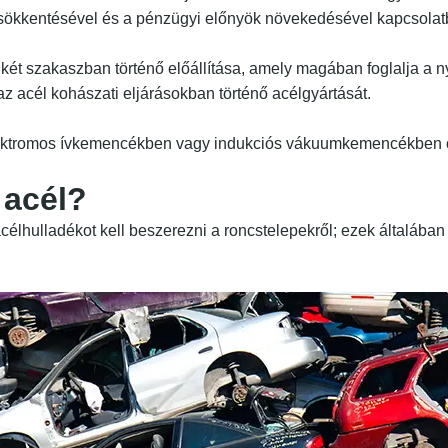
csökkentésével és a pénzügyi előnyök növekedésével kapcsolat
 két szakaszban történő előállítása, amely magában foglalja a
az acél kohászati eljárásokban történő acélgyártását.
 elektromos ívkemencékben vagy indukciós vákuumkemencékben o
 acél?
 acélhulladékot kell beszerezni a roncstelepekről; ezek általába