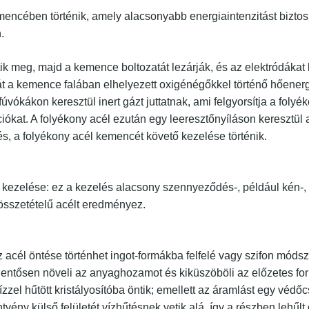
encében történik, amely alacsonyabb energiaintenzitást biztosít
.
tik meg, majd a kemence boltozatát lezárják, és az elektródákat 
t a kemence falában elhelyezett oxigénégőkkel történő hőenergi
vókákon keresztül inert gázt juttatnak, ami felgyorsítja a foly
ciókat. A folyékony acél ezután egy leeresztőnyíláson keresztül 
és, a folyékony acél kemencét követő kezelése történik.
kezelése: ez a kezelés alacsony szennyeződés-, például kén-, n
 összetételű acélt eredményez.
 acél öntése történhet ingot-formákba felfelé vagy szifon módsz
elentősen növeli az anyaghozamot és kiküszöböli az előzetes f
ízzel hűtött kristályosítóba öntik; emellett az áramlást egy védő
tvény külső felületét vízhűtésnek vetik alá, így a részben lehűlt