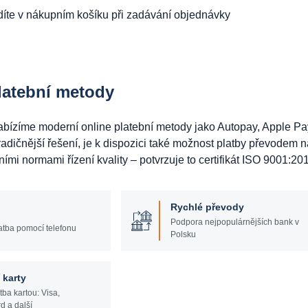
íte v nákupním košíku při zadávání objednávky
platební metody
abízíme moderní online platební metody jako Autopay, Apple Pa
tradičnější řešení, je k dispozici také možnost platby převodem n
i normami řízení kvality – potvrzuje to certifikát ISO 9001:20
Rychlé převody
Podpora nejpopulárnějších bank v
atba pomocí telefonu
Polsku
 karty
tba kartou: Visa,
d a další