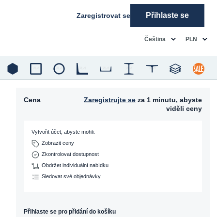
Přihlaste se
Zaregistrovat se
common.language
common.c
Čeština
PLN
Cena
Zaregistrujte se
za 1 minutu, abyste
viděli ceny
Vytvořit účet, abyste mohli:
Zobrazit ceny
Zkontrolovat dostupnost
Obdržet individuální nabídku
Sledovat své objednávky
Přihlaste se pro přidání do košíku