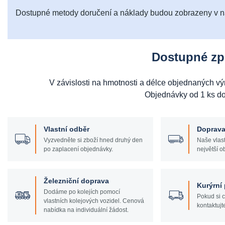
Dostupné metody doručení a náklady budou zobrazeny v 
Dostupné zp
V závislosti na hmotnosti a délce objednaných v
Objednávky od 1 ks d
Vlastní odběr
Doprava
Vyzvedněte si zboží hned druhý den
Naše vlast
po zaplacení objednávky.
největší o
Železniční doprava
Kurýrní 
Dodáme po kolejích pomocí
Pokud si c
vlastních kolejových vozidel. Cenová
kontaktujt
nabídka na individuální žádost.