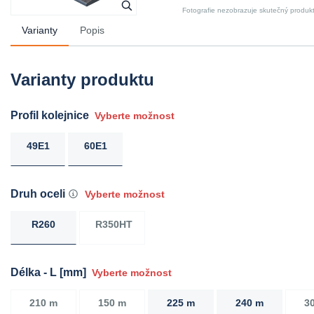
Fotografie nezobrazuje skutečný produk
Varianty
Popis
Varianty produktu
Profil kolejnice
Vyberte možnost
49E1
60E1
Druh oceli
Vyberte možnost
R260
R350HT
Délka - L [mm]
Vyberte možnost
210 m
150 m
225 m
240 m
3