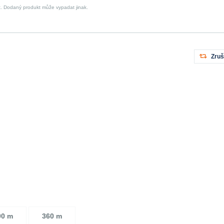
t. Dodaný produkt může vypadat jinak.
Zruš
00 m
360 m