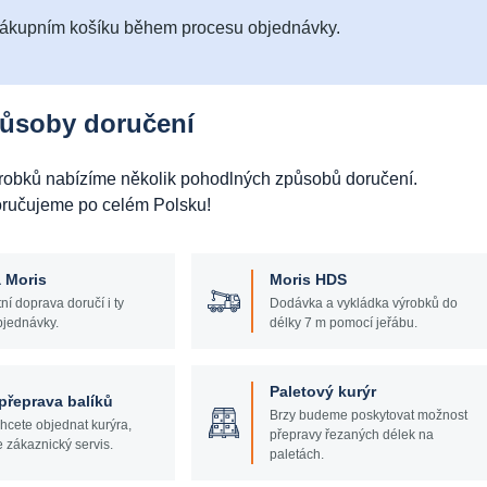
nákupním košíku během procesu objednávky.
ůsoby doručení
ýrobků nabízíme několik pohodlných způsobů doručení.
oručujeme po celém Polsku!
 Moris
Moris HDS
ní doprava doručí i ty
Dodávka a vykládka výrobků do
bjednávky.
délky 7 m pomocí jeřábu.
Paletový kurýr
přeprava balíků
Brzy budeme poskytovat možnost
hcete objednat kurýra,
přepravy řezaných délek na
e zákaznický servis.
paletách.