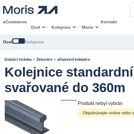
eCommerce
Kontakt
Ocel
Kolejnice
Moris
Změnit
Ocel
Kolejnice
Domácí stránka
Železnice
přepravní kolejnice
Kolejnice standardn
svařované do 360m
Produkt nebyl vybrán
Objednávejte online nebo se