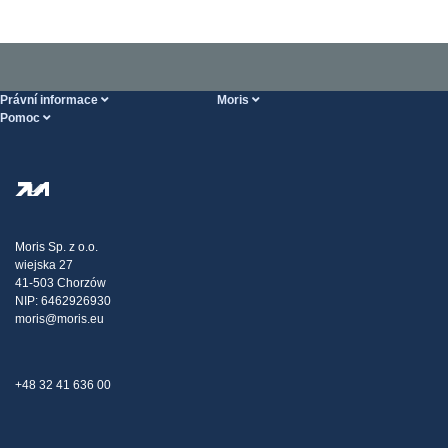
Právní informace
Moris
Pomoc
Podmínky poskytování služeb
O nás
Stránka POMOC
Zásady ochrany osobních údajů
Steel Wholesale
Doprava
Daňová strategie
Blog
Stížnosti
Moris Sp. z o.o.
wiejska 27
Kontakt
41-503 Chorzów
NIP: 6462926930
moris@moris.eu
+48 32 41 636 00