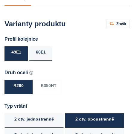
Varianty produktu
Zrušit
Profil kolejnice
49E1
60E1
Druh oceli
R260
R350HT
Typ vrtání
2 otv. jednostranně
2 otv. oboustranně