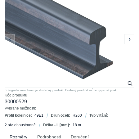
Fotografie nezobrazuje skutečný produkt. Dodaný produkt může vypadat jinak.
Kód produktu
30000529
Vybrané možnosti:
Profil kolejnice:
49E1
Druh oceli:
R260
Typ vrtání:
2 otv. oboustranně
Délka - L [mm]:
18 m
Rozměry
Podrobnosti
Doručení