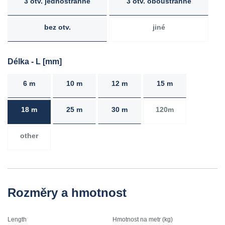
3 otv. jednostranně
3 otv. oboustranně
bez otv.
jiné
Délka - L [mm]
6 m
10 m
12 m
15 m
18 m
25 m
30 m
120m
other
Rozměry a hmotnost
Length
Hmotnost na metr (kg)