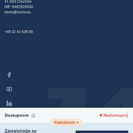
41-503 Chorzów
NIP: 6462926930
moris@moris.eu
+48 32 41 636 00
Dostupnost
Nedostupný
Podrobnosti
Zaregistrujte se