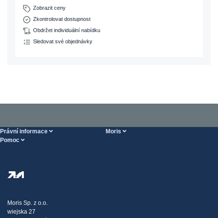
Zobrazit ceny
Zkontrolovat dostupnost
Obdržet individuální nabídku
Sledovat své objednávky
Právní informace
Moris
Pomoc
Podmínky poskytování služeb
O nás
Stránka POMOC
Zásady ochrany osobních údajů
Steel Wholesale
Doprava
Daňová strategie
Blog
Stížnosti
Moris Sp. z o.o.
wiejska 27
Kontakt