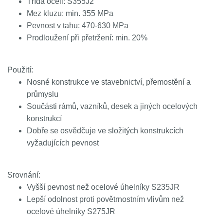
Třída oceli: S355J2
Mez kluzu: min. 355 MPa
Pevnost v tahu: 470-630 MPa
Prodloužení při přetržení: min. 20%
Použití:
Nosné konstrukce ve stavebnictví, přemostění a
průmyslu
Součásti rámů, vazníků, desek a jiných ocelových
konstrukcí
Dobře se osvědčuje ve složitých konstrukcích
vyžadujících pevnost
Srovnání:
Vyšší pevnost než ocelové úhelníky S235JR
Lepší odolnost proti povětrnostním vlivům než
ocelové úhelníky S275JR