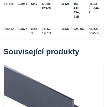
S275JR
1.0044
St4V
Ст4пс,
11425
161-
RSt42-
Ст4сп
430,
2, St 44-
43A,
2
43B
S355J2
1.0577
st52-
17ГС,
11531
224-460
ASt52,
3
17Г1С
St52-3N
Související produkty