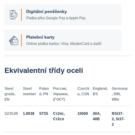
Digitální peněženky
Platba přes Google Pay a Apple Pay
Platební karty
Online platba kartou: Visa, MasterCard a další
Ekvivalentní třídy oceli
Steel
Steel
Polan
Россия,
Czechi
England,
Germany
grade,
number
d, PN
Украина,
a, CSN
BS
, DIN,
EN
(ГОСТ)
WNr
S235JR
1.0038
ST3S
Ст2пс,
10000
40A,
RSt37-
Ст2сп
40B
2, St37-
2