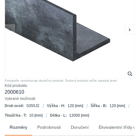
Fotografie nezobrazuje skutečný produkt. Dodaný produkt může vypadat jinak.
Kód produktu
2000610
Vybrané možnosti:
Druh oceli:
S355J2
Výška - H:
120
[mm]
Šířka - B:
120
[mm]
Tloušťka - T:
10
[mm]
Délka - L:
12000
[mm]
Rozměry
Podrobnosti
Doručení
Ekvivalentní třídy oce