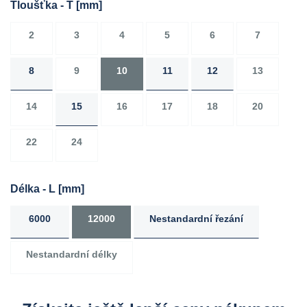
Tloušťka - T
[mm]
2
3
4
5
6
7
8
9
10
11
12
13
14
15
16
17
18
20
22
24
Délka - L
[mm]
6000
12000
Nestandardní řezání
Nestandardní délky