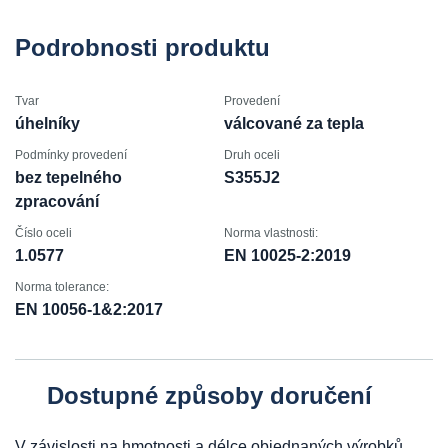
Podrobnosti produktu
Tvar
Provedení
úhelníky
válcované za tepla
Podmínky provedení
Druh oceli
bez tepelného
S355J2
zpracování
Číslo oceli
Norma vlastnosti:
1.0577
EN 10025-2:2019
Norma tolerance:
EN 10056-1&2:2017
Dostupné způsoby doručení
V závislosti na hmotnosti a délce objednaných výrobků