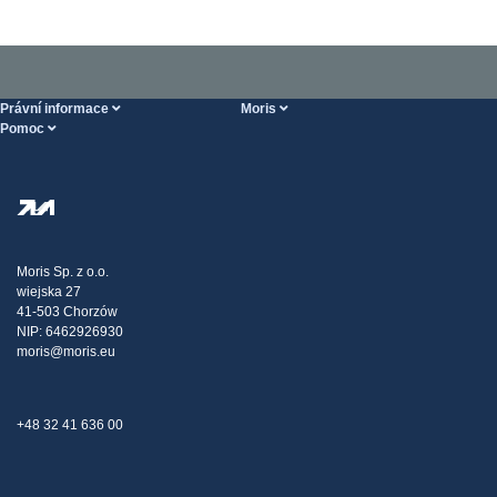
Právní informace
Moris
Pomoc
Podmínky poskytování služeb
O nás
Stránka POMOC
Zásady ochrany osobních údajů
Steel Wholesale
Doprava
Daňová strategie
Blog
Stížnosti
Moris Sp. z o.o.
wiejska 27
Kontakt
41-503 Chorzów
NIP: 6462926930
moris@moris.eu
+48 32 41 636 00