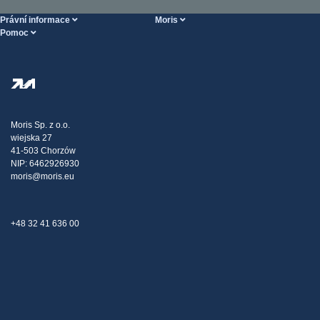
Právní informace
Moris
Pomoc
Podmínky poskytování služeb
O nás
Stránka POMOC
Zásady ochrany osobních údajů
Steel Wholesale
Doprava
Daňová strategie
Blog
Stížnosti
Moris Sp. z o.o.
wiejska 27
Kontakt
41-503 Chorzów
NIP: 6462926930
moris@moris.eu
+48 32 41 636 00