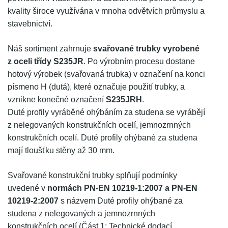
kvality široce využívána v mnoha odvětvích průmyslu a
stavebnictví.
Náš sortiment zahrnuje
svařované trubky vyrobené
z oceli třídy S235JR
. Po výrobním procesu dostane
hotový výrobek (svařovaná trubka) v označení na konci
písmeno H (dutá), které označuje použití trubky, a
vznikne konečné označení
S235JRH
.
Duté profily vyráběné ohýbáním za studena se vyrábějí
z nelegovaných konstrukčních ocelí, jemnozrnných
konstrukčních ocelí. Duté profily ohýbané za studena
mají tloušťku stěny až 30 mm.
Svařované konstrukční trubky splňují podmínky
uvedené v
normách PN-EN 10219-1:2007 a PN-EN
10219-2:2007
s názvem Duté profily ohýbané za
studena z nelegovaných a jemnozrnných
konstrukčních ocelí (Část 1: Technické dodací