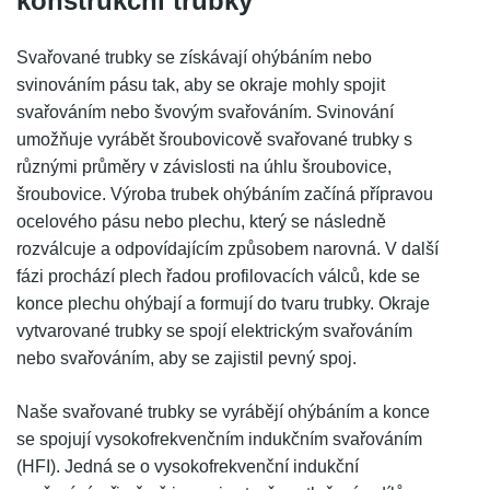
konstrukční trubky
Svařované trubky se získávají ohýbáním nebo
svinováním pásu tak, aby se okraje mohly spojit
svařováním nebo švovým svařováním. Svinování
umožňuje vyrábět šroubovicově svařované trubky s
různými průměry v závislosti na úhlu šroubovice,
šroubovice. Výroba trubek ohýbáním začíná přípravou
ocelového pásu nebo plechu, který se následně
rozválcuje a odpovídajícím způsobem narovná. V další
fázi prochází plech řadou profilovacích válců, kde se
konce plechu ohýbají a formují do tvaru trubky. Okraje
vytvarované trubky se spojí elektrickým svařováním
nebo svařováním, aby se zajistil pevný spoj.
Naše svařované trubky se vyrábějí ohýbáním a konce
se spojují vysokofrekvenčním indukčním svařováním
(HFI). Jedná se o vysokofrekvenční indukční