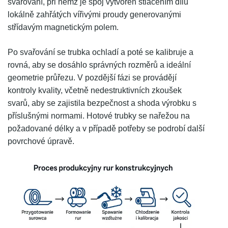
svařování, při němž je spoj vytvořen stlačením dílů
lokálně zahřátých vířivými proudy generovanými
střídavým magnetickým polem.
Po svařování se trubka ochladí a poté se kalibruje a
rovná, aby se dosáhlo správných rozměrů a ideální
geometrie průřezu. V pozdější fázi se provádějí
kontroly kvality, včetně nedestruktivních zkoušek
svarů, aby se zajistila bezpečnost a shoda výrobku s
příslušnými normami. Hotové trubky se nařežou na
požadované délky a v případě potřeby se podrobí další
povrchové úpravě.