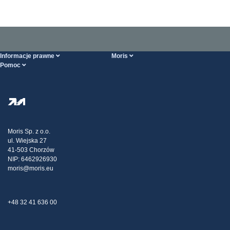
Informacje prawne
Moris
Pomoc
Ogólne Warunki Handlowe
O nas
Strona POMOCY
Polityka Prywatności
Hurtownia stali
Transport
Strategia podatkowa
Blog
Reklamacje
Moris Sp. z o.o.
ul. Wiejska 27
Kontakt
41-503 Chorzów
NIP: 6462926930
moris@moris.eu
+48 32 41 636 00