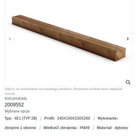
Zdjęcie nie przedstawia rzeczywistego produktu. Otrzymany produkt może wyglądać
inaczej.
Kod produktu
2009552
Wybrane opcje:
Typ:
4E1 (TYP 2B)
Profil:
240X160X150X260
Wykonanie:
zbrojone 1-stronne
Wielkość zbrojenia:
PM49
Materiał:
dębowy