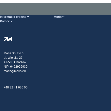
Informacje prawne
Moris
Pomoc
Ogólne Warunki Handlowe
O nas
Strona POMOCY
Polityka Prywatności
Hurtownia stali
Transport
Strategia podatkowa
Blog
Reklamacje
Moris Sp. z o.o.
ul. Wiejska 27
Kontakt
41-503 Chorzów
NIP: 6462926930
moris@moris.eu
+48 32 41 636 00