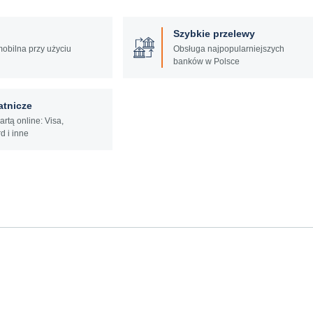
Szybkie przelewy
mobilna przy użyciu
Obsługa najpopularniejszych
banków w Polsce
atnicze
artą online: Visa,
d i inne