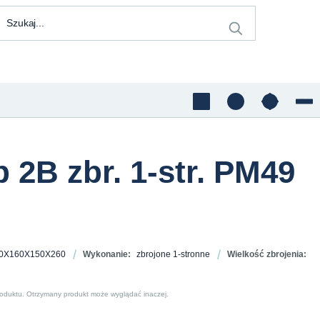
 2B zbr. 1-str. PM49
0X160X150X260
Wykonanie:
zbrojone 1-stronne
Wielkość zbrojenia:
roduktu. Otrzymany produkt może wyglądać inaczej.