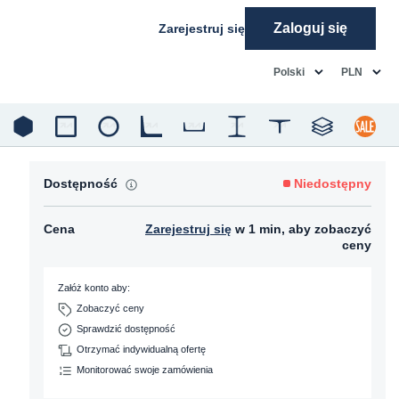
Zaloguj się
Zarejestruj się
common.language
common.c
Polski
PLN
Dostępność
Niedostępny
Cena
Zarejestruj się
w 1 min, aby zobaczyć
ceny
Załóż konto aby:
Zobaczyć ceny
Sprawdzić dostępność
Otrzymać indywidualną ofertę
Monitorować swoje zamówienia