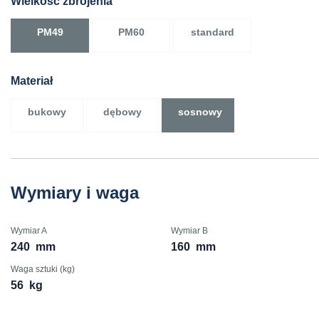
Wielkość zbrojenia
PM49
PM60
standard
Materiał
bukowy
dębowy
sosnowy
Wymiary i waga
Wymiar A
Wymiar B
240
mm
160
mm
Waga sztuki (kg)
56
kg