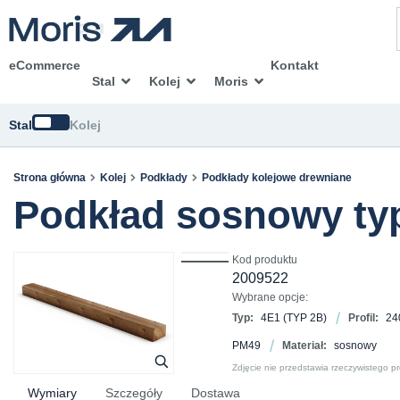
eCommerce
Kontakt
Stal
Kolej
Moris
Zmień
Stal
Kolej
Strona główna
Kolej
Podkłady
Podkłady kolejowe drewniane
Podkład sosnowy typ
Kod produktu
2009522
Wybrane opcje:
Typ:
4E1 (TYP 2B)
Profil:
24
PM49
Materiał:
sosnowy
Zdjęcie nie przedstawia rzeczywistego p
Wymiary
Szczegóły
Dostawa