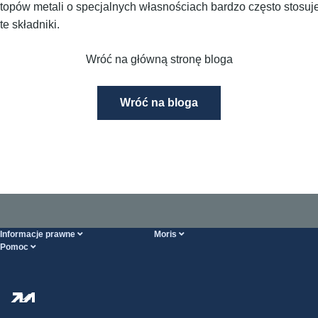
 stopów metali o specjalnych własnościach bardzo często stosu
te składniki.
Wróć na główną stronę bloga
Wróć na bloga
Informacje prawne
Moris
Pomoc
Ogólne Warunki Handlowe
O nas
Strona POMOCY
Polityka Prywatności
Hurtownia stali
Transport