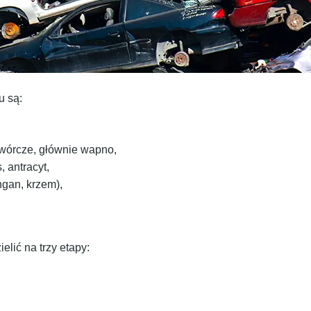
 są:
otwórcze, głównie wapno,
 antracyt,
ngan, krzem),
elić na trzy etapy: