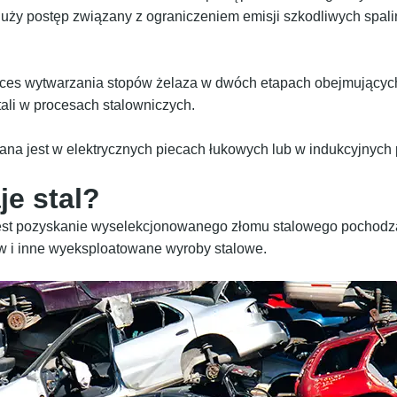
duży postęp związany z ograniczeniem emisji szkodliwych spali
oces wytwarzania stopów żelaza w dwóch etapach obejmujących
ali w procesach stalowniczych.
ana jest w elektrycznych piecach łukowych lub w indukcyjnych
je stal?
jest pozyskanie wyselekcjonowanego złomu stalowego pochodz
w i inne wyeksploatowane wyroby stalowe.