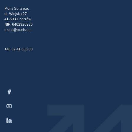
Strategia podatkowa
Blog
Reklamacje
Moris Sp. z o.o.
ul. Wiejska 27
Kontakt
41-503 Chorzów
NIP: 6462926930
moris@moris.eu
+48 32 41 636 00