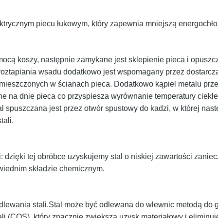
ktrycznym piecu łukowym, który zapewnia mniejszą energochł
mocą koszy, następnie zamykane jest sklepienie pieca i opuszc
 roztapiania wsadu dodatkowo jest wspomagany przez dostarcz
mieszczonych w ścianach pieca. Dodatkowo kąpiel metalu pr
 na dnie pieca co przyspiesza wyrównanie temperatury ciekłeg
l spuszczana jest przez otwór spustowy do kadzi, w której nas
ali.
i
: dzięki tej obróbce uzyskujemy stal o niskiej zawartości zaniec
powiednim składzie chemicznym.
dlewania stali.
Stal może być odlewana do wlewnic metodą do g
li (COS), który znacznie zwiększa uzysk materiałowy i eliminu