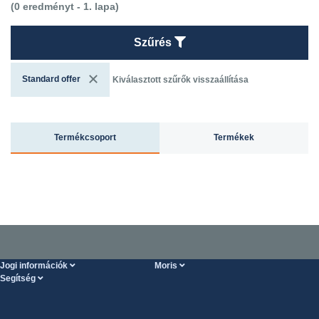
(0 eredményt - 1. lapa)
Szűrés
Standard offer
Kiválasztott szűrők visszaállítása
Termékcsoport
Termékek
Jogi információk
Moris
Segítség
Szolgáltatások feltételei
Rólunk
SÚGÓ oldal