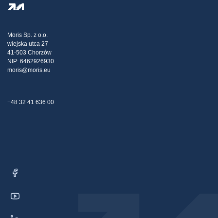
Személyes adatok védelme
Steel Wholesale
Kiszállítás
Adóstratégia
Blog
Panaszok
Moris Sp. z o.o.
wiejska utca 27
Kapcsolat
41-503 Chorzów
NIP: 6462926930
moris@moris.eu
+48 32 41 636 00