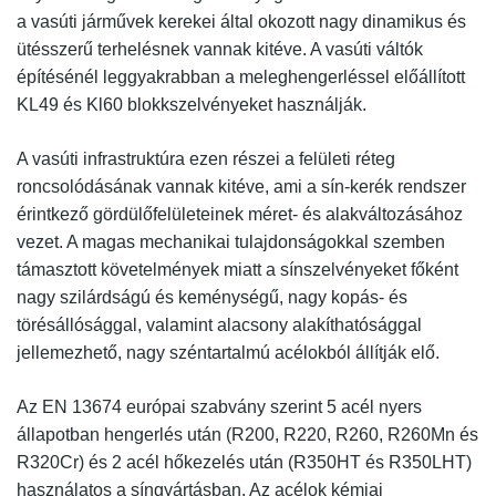
a vasúti járművek kerekei által okozott nagy dinamikus és
ütésszerű terhelésnek vannak kitéve. A vasúti váltók
építésénél leggyakrabban a meleghengerléssel előállított
KL49 és Kl60 blokkszelvényeket használják.
A vasúti infrastruktúra ezen részei a felületi réteg
roncsolódásának vannak kitéve, ami a sín-kerék rendszer
érintkező gördülőfelületeinek méret- és alakváltozásához
vezet. A magas mechanikai tulajdonságokkal szemben
támasztott követelmények miatt a sínszelvényeket főként
nagy szilárdságú és keménységű, nagy kopás- és
törésállósággal, valamint alacsony alakíthatósággal
jellemezhető, nagy széntartalmú acélokból állítják elő.
Az
EN 13674
európai szabvány szerint 5 acél nyers
állapotban hengerlés után
(R200, R220, R260, R260Mn és
R320Cr) és 2 acél hőkezelés után (R350HT és R350LHT
)
használatos a síngyártásban. Az acélok kémiai