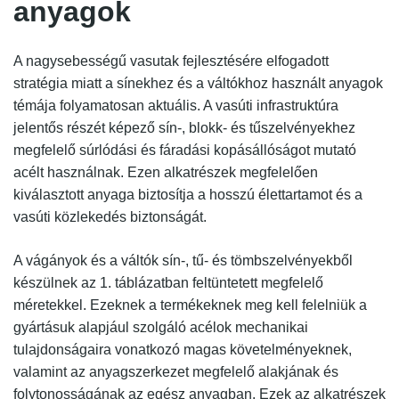
anyagok
A nagysebességű vasutak fejlesztésére elfogadott
stratégia miatt a sínekhez és a váltókhoz használt anyagok
témája folyamatosan aktuális. A vasúti infrastruktúra
jelentős részét képező sín-, blokk- és tűszelvényekhez
megfelelő súrlódási és fáradási kopásállóságot mutató
acélt használnak. Ezen alkatrészek megfelelően
kiválasztott anyaga biztosítja a hosszú élettartamot és a
vasúti közlekedés biztonságát.
A vágányok és a váltók sín-, tű- és tömbszelvényekből
készülnek az 1. táblázatban feltüntetett megfelelő
méretekkel. Ezeknek a termékeknek meg kell felelniük a
gyártásuk alapjául szolgáló acélok mechanikai
tulajdonságaira vonatkozó magas követelményeknek,
valamint az anyagszerkezet megfelelő alakjának és
folytonosságának az egész anyagban. Ezek az alkatrészek