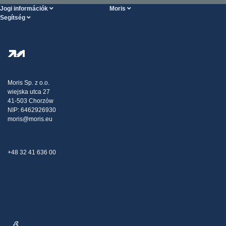
Jogi információk
Moris
Segítség
Szolgáltatások feltételei
Rólunk
SÚGÓ oldal
Személyes adatok védelme
Steel Wholesale
Kiszállítás
Adóstratégia
Blog
Panaszok
Moris Sp. z o.o.
wiejska utca 27
Kapcsolat
41-503 Chorzów
NIP: 6462926930
moris@moris.eu
+48 32 41 636 00