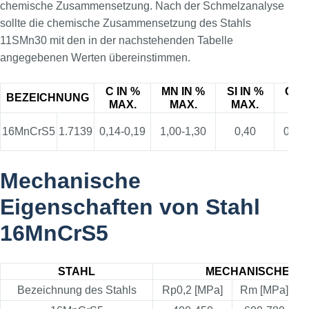
chemische Zusammensetzung. Nach der Schmelzanalyse
sollte die chemische Zusammensetzung des Stahls
11SMn30 mit den in der nachstehenden Tabelle
angegebenen Werten übereinstimmen.
C IN %
MN IN %
SI IN %
CR 
BEZEICHNUNG
MAX.
MAX.
MAX.
MA
16MnCrS5
1.7139
0,14-0,19
1,00-1,30
0,40
0,80-
Mechanische
Eigenschaften von Stahl
16MnCrS5
STAHL
MECHANISCHE EI
Bezeichnung des Stahls
Rp0,2 [MPa]
Rm [MPa]