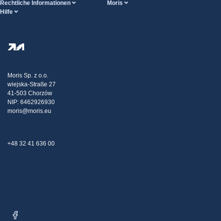
Rechtliche Informationen
Moris
Hilfe
Bedingungen der Dienstleistung
Über uns
HILFE-Seite
Datenschutzbestimmungen
Steel Wholesale
Transport
Steuerpolitische Strategie
Blog
Beschwerden
Moris Sp. z o.o.
wiejska-Straße 27
Kontakt
41-503 Chorzów
NIP: 6462926930
moris@moris.eu
+48 32 41 636 00