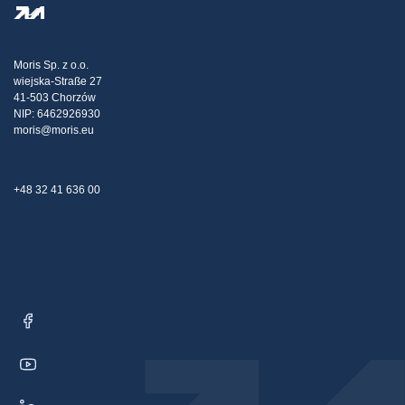
Datenschutzbestimmungen
Steel Wholesale
Transport
Steuerpolitische Strategie
Blog
Beschwerden
Moris Sp. z o.o.
wiejska-Straße 27
Kontakt
41-503 Chorzów
NIP: 6462926930
moris@moris.eu
+48 32 41 636 00